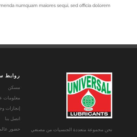
enda numquam maiores sequi, sed officia dolorem.
روابط س
مسكن
معلومات عن
إنجازات وجو
اتصل بنا
حضور عالم
نحن مجموعة متعددة الجنسيات من مصنعي