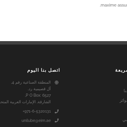
maxime assum
ريعة
اتصل بنا اليوم
المنطقة الصناعية رقم 4,
أل قصيمية رد,
ا
P O Box: 6527,
ائز
الشارقة, الإمارات العربية المتح
971-6-5320131+
ي
unilube@eim.ae